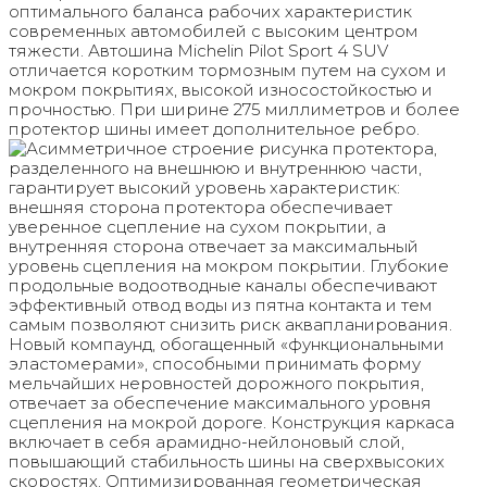
оптимального баланса рабочих характеристик
современных автомобилей с высоким центром
тяжести. Автошина Michelin Pilot Sport 4 SUV
отличается коротким тормозным путем на сухом и
мокром покрытиях, высокой износостойкостью и
прочностью. При ширине 275 миллиметров и более
протектор шины имеет дополнительное ребро.
Асимметричное строение рисунка протектора,
разделенного на внешнюю и внутреннюю части,
гарантирует высокий уровень характеристик:
внешняя сторона протектора обеспечивает
уверенное сцепление на сухом покрытии, а
внутренняя сторона отвечает за максимальный
уровень сцепления на мокром покрытии. Глубокие
продольные водоотводные каналы обеспечивают
эффективный отвод воды из пятна контакта и тем
самым позволяют снизить риск аквапланирования.
Новый компаунд, обогащенный «функциональными
эластомерами», способными принимать форму
мельчайших неровностей дорожного покрытия,
отвечает за обеспечение максимального уровня
сцепления на мокрой дороге. Конструкция каркаса
включает в себя арамидно-нейлоновый слой,
повышающий стабильность шины на сверхвысоких
скоростях. Оптимизированная геометрическая