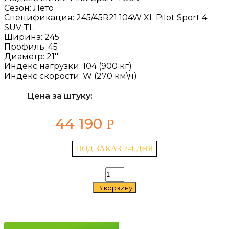
Сезон:
Лето
Спецификация:
245/45R21 104W XL Pilot Sport 4
SUV TL
Ширина:
245
Профиль:
45
Диаметр:
21''
Индекс нагрузки:
104 (900 кг)
Индекс скорости:
W (270 км\ч)
Цена за штуку:
44 190
Р
ПОД ЗАКАЗ 2-4 ДНЯ
Количество
товара
В корзину
Michelin
Pilot
Sport
4
SUV