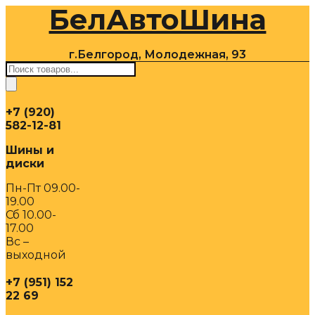
БелАвтоШина
Перейти
к
содержимому
г.Белгород, Молодежная, 93
Поиск
товаров
+7 (920)
582-12-81
Шины и
диски
Пн-Пт 09.00-
19.00
Сб 10.00-
17.00
Вс –
выходной
+7 (951) 152
22 69