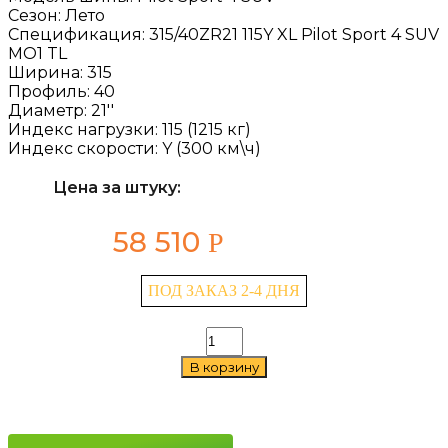
Сезон:
Лето
Спецификация:
315/40ZR21 115Y XL Pilot Sport 4 SUV
MO1 TL
Ширина:
315
Профиль:
40
Диаметр:
21''
Индекс нагрузки:
115 (1215 кг)
Индекс скорости:
Y (300 км\ч)
Цена за штуку:
58 510
Р
ПОД ЗАКАЗ 2-4 ДНЯ
Количество
товара
В корзину
Michelin
Pilot
Sport
4
SUV