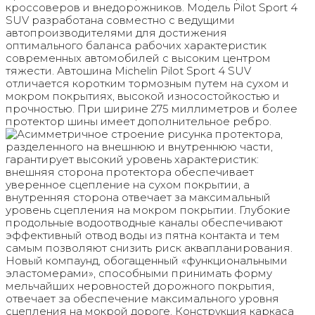
кроссоверов и внедорожников. Модель Pilot Sport 4
SUV разработана совместно с ведущими
автопроизводителями для достижения
оптимального баланса рабочих характеристик
современных автомобилей с высоким центром
тяжести. Автошина Michelin Pilot Sport 4 SUV
отличается коротким тормозным путем на сухом и
мокром покрытиях, высокой износостойкостью и
прочностью. При ширине 275 миллиметров и более
протектор шины имеет дополнительное ребро.
Асимметричное строение рисунка протектора,
разделенного на внешнюю и внутреннюю части,
гарантирует высокий уровень характеристик:
внешняя сторона протектора обеспечивает
уверенное сцепление на сухом покрытии, а
внутренняя сторона отвечает за максимальный
уровень сцепления на мокром покрытии. Глубокие
продольные водоотводные каналы обеспечивают
эффективный отвод воды из пятна контакта и тем
самым позволяют снизить риск аквапланирования.
Новый компаунд, обогащенный «функциональными
эластомерами», способными принимать форму
мельчайших неровностей дорожного покрытия,
отвечает за обеспечение максимального уровня
сцепления на мокрой дороге. Конструкция каркаса