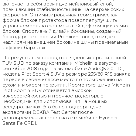
включает в себя арамидно-нейлоновый слой,
повышающий стабильность шины на сверхвысоких
скоростях. Оптимизированная геометрическая
форма блоков протектора позволяет улучшить
управляемость за счет меньшей деформации самих
блоков. Спортивный дизайн боковины, созданный
благодаря технологии Premium Touch, придает
надписям на внешней боковине шины премиальный
«эффект бархата».
По результатам тестов, проведенных организацией
TUV SUD по заказу компании Michelin, в августе-
сентябре 2018 года, на автомобиле Audi Q5 2.0 TDI,
модель Pilot Sport 4 SUV в размере 235/60 R18 заняла
первое в своем классе место по торможению на
сухом и мокром покрытии. Кроме того, шина Michelin
Pilot Sport 4 SUV отличается высокой
износостойкостью и прочностью, которые
необходимы для использования на мощных
вседорожниках. Это было подтверждено
экспертами DEKRA Test Center после
долговременных тестов на автомобиле Hyundai
Santa Fe CRDI.