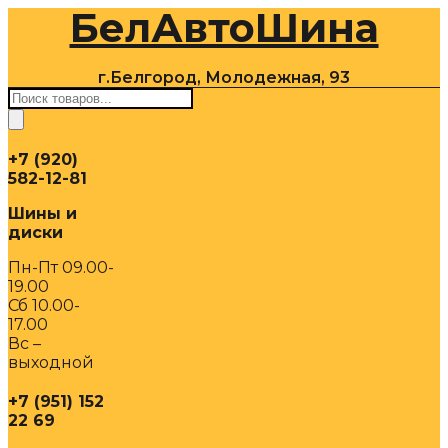
БелАвтоШина
Перейти
к
содержимому
г.Белгород, Молодежная, 93
Поиск
товаров
+7 (920)
582-12-81
Шины и
диски
Пн-Пт 09.00-
19.00
Сб 10.00-
17.00
Вс –
выходной
+7 (951) 152
22 69