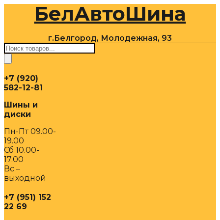
БелАвтоШина
Перейти
к
содержимому
г.Белгород, Молодежная, 93
Поиск
товаров
+7 (920)
582-12-81
Шины и
диски
Пн-Пт 09.00-
19.00
Сб 10.00-
17.00
Вс –
выходной
+7 (951) 152
22 69