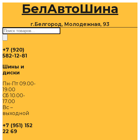
БелАвтоШина
Перейти
к
содержимому
г.Белгород, Молодежная, 93
Поиск
товаров
+7 (920)
582-12-81
Шины и
диски
Пн-Пт 09.00-
19.00
Сб 10.00-
17.00
Вс –
выходной
+7 (951) 152
22 69