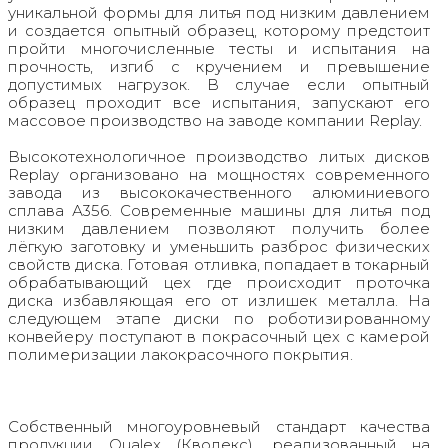
уникальной формы для литья под низким давлением
и создается опытный образец, которому предстоит
пройти многочисленные тесты и испытания на
прочность, изгиб с кручением и превышение
допустимых нагрузок. В случае если опытный
образец проходит все испытания, запускают его
массовое производство на заводе компании Replay.
Высокотехнологичное производство литых дисков
Replay организовано на мощностях современного
завода из высококачественного алюминиевого
сплава А356. Современные машины для литья под
низким давлением позволяют получить более
лёгкую заготовку и уменьшить разброс физических
свойств диска. Готовая отливка, попадает в токарный
обрабатывающий цех где происходит проточка
диска избавляющая его от излишек металла. На
следующем этапе диски по роботизированному
конвейеру поступают в покрасочный цех с камерой
полимеризации лакокрасочного покрытия.
Собственный многоуровневый стандарт качества
продукции Qualex (Кволекс), реализованный на