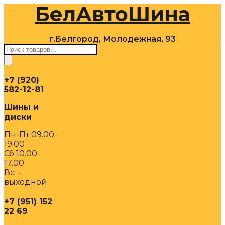
БелАвтоШина
Перейти
к
содержимому
г.Белгород, Молодежная, 93
Поиск
товаров
+7 (920)
582-12-81
Шины и
диски
Пн-Пт 09.00-
19.00
Сб 10.00-
17.00
Вс –
выходной
+7 (951) 152
22 69