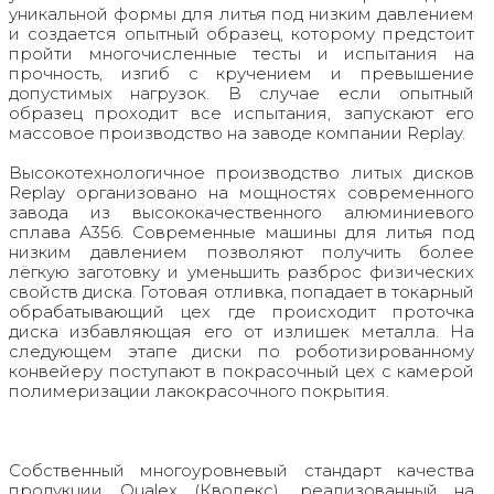
уникальной формы для литья под низким давлением
и создается опытный образец, которому предстоит
пройти многочисленные тесты и испытания на
прочность, изгиб с кручением и превышение
допустимых нагрузок. В случае если опытный
образец проходит все испытания, запускают его
массовое производство на заводе компании Replay.
Высокотехнологичное производство литых дисков
Replay организовано на мощностях современного
завода из высококачественного алюминиевого
сплава А356. Современные машины для литья под
низким давлением позволяют получить более
лёгкую заготовку и уменьшить разброс физических
свойств диска. Готовая отливка, попадает в токарный
обрабатывающий цех где происходит проточка
диска избавляющая его от излишек металла. На
следующем этапе диски по роботизированному
конвейеру поступают в покрасочный цех с камерой
полимеризации лакокрасочного покрытия.
Собственный многоуровневый стандарт качества
продукции Qualex (Кволекс), реализованный на