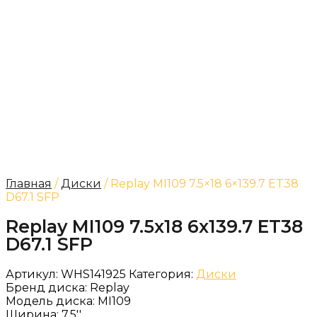
Главная
/
Диски
/ Replay MI109 7.5×18 6×139.7 ET38
D67.1 SFP
Replay MI109 7.5x18 6x139.7 ET38
D67.1 SFP
Артикул:
WHS141925
Категория:
Диски
Бренд диска:
Replay
Модель диска:
MI109
Ширина:
7.5''