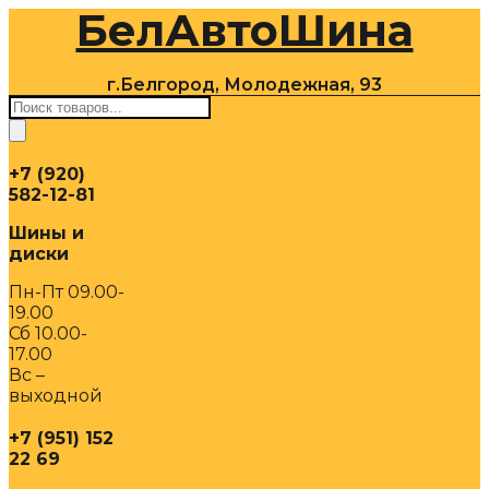
БелАвтоШина
Перейти
к
содержимому
г.Белгород, Молодежная, 93
Поиск
товаров
+7 (920)
582-12-81
Шины и
диски
Пн-Пт 09.00-
19.00
Сб 10.00-
17.00
Вс –
выходной
+7 (951) 152
22 69