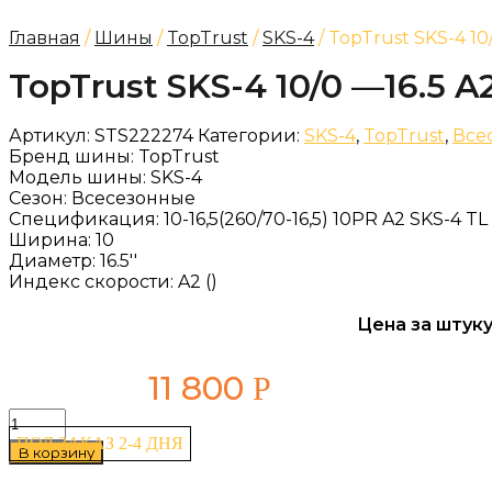
Главная
/
Шины
/
TopTrust
/
SKS-4
/ TopTrust SKS-4 10
TopTrust SKS-4 10/0 —16.5 A
Артикул:
STS222274
Категории:
SKS-4
,
TopTrust
,
Все
Бренд шины:
TopTrust
Модель шины:
SKS-4
Сезон:
Всесезонные
Спецификация:
10-16,5(260/70-16,5) 10PR A2 SKS-4 T
Ширина:
10
Диаметр:
16.5''
Индекс скорости:
A2 ()
Цена за штуку
11 800
Р
Количество
товара
ПОД ЗАКАЗ 2-4 ДНЯ
В корзину
TopTrust
SKS-