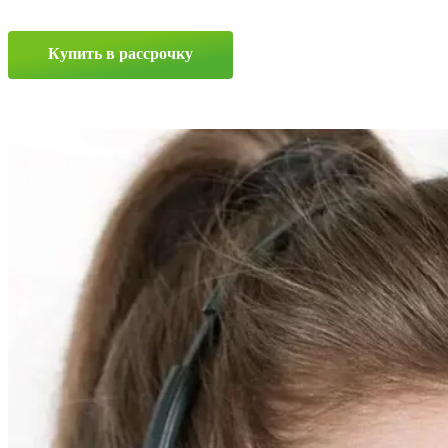
4
10/0
—
Купить в рассрочку
16.5
A2
Прокрутка
вверх