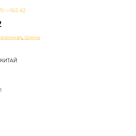
/0 —16.5 A2
2
сезонная
,
Шины
L КИТАЙ
: