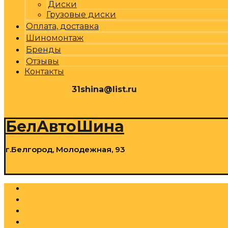
Диски
Грузовые диски
Оплата, доставка
Шиномонтаж
Бренды
Отзывы
Контакты
31shina@list.ru
0
Р
Cart
БелАвтоШина
г.Белгород, Молодежная, 93
0
Р
Cart
Шины
Грузовые шины
Диски
Грузовые диски