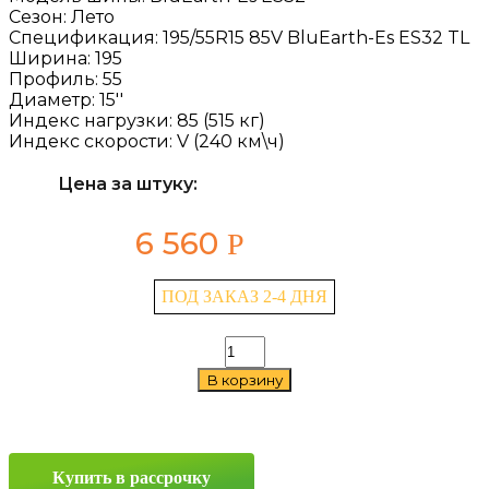
Сезон:
Лето
Спецификация:
195/55R15 85V BluEarth-Es ES32 TL
Ширина:
195
Профиль:
55
Диаметр:
15''
Индекс нагрузки:
85 (515 кг)
Индекс скорости:
V (240 км\ч)
Цена за штуку:
6 560
Р
ПОД ЗАКАЗ 2-4 ДНЯ
Количество
товара
В корзину
Yokohama
BluEarth-
Es
ES32
195/55
Купить в рассрочку
R15