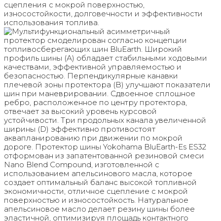
сцепления с мокрой поверхностью,
износостойкости, долговечности и эффективности
использования топлива.
Мультифункциональный асимметричный
протектор смоделирован согласно концепции
топливосберегающих шин BluEarth. Широкий
профиль шины (А) обладает стабильными ходовыми
качествами, эффективной управляемостью и
безопасностью. Перпендикулярные канавки
плечевой зоны протектора (B) улучшают показатели
шин при маневрировании. Сдвоенное сплошное
ребро, расположенное по центру протектора,
отвечает за высокий уровень курсовой
устойчивости. Три продольных канала увеличенной
ширины (D) эффективно противостоят
аквапланированию при движении по мокрой
дороге. Протектор шины Yokohama BluEarth-Es ES32
отформован из запатентованной резиновой смеси
Nano Blend Compound, изготовленной с
использованием апельсинового масла, которое
создает оптимальный баланс высокой топливной
экономичности, отличное сцепление с мокрой
поверхностью и износостойкость. Натуральное
апельсиновое масло делает резину шины более
эластичной, оптимизируя площадь контактного