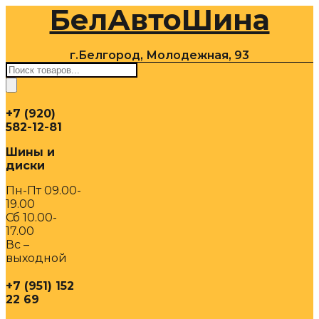
БелАвтоШина
Перейти
к
содержимому
г.Белгород, Молодежная, 93
Поиск
товаров
+7 (920)
582-12-81
Шины и
диски
Пн-Пт 09.00-
19.00
Сб 10.00-
17.00
Вс –
выходной
+7 (951) 152
22 69