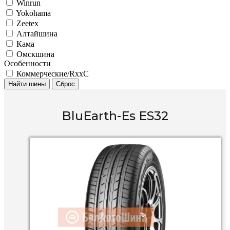
Winrun
Yokohama
Zeetex
Алтайшина
Кама
Омскшина
Особенности
Коммерческие/RxxC
Найти шины
Сброс
BluEarth-Es ES32