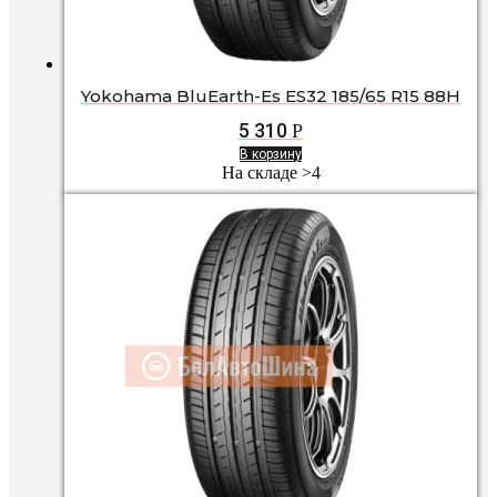
Yokohama BluEarth-Es ES32 185/65 R15 88H
5 310
Р
В корзину
На складе >4