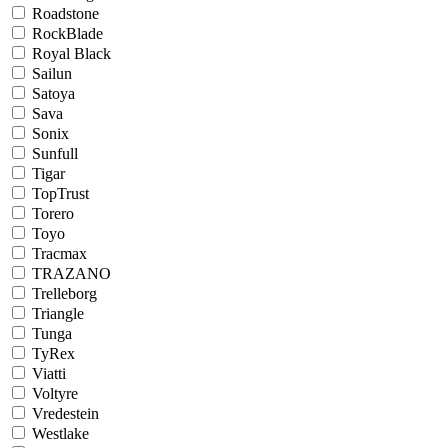
Roadstone
RockBlade
Royal Black
Sailun
Satoya
Sava
Sonix
Sunfull
Tigar
TopTrust
Torero
Toyo
Tracmax
TRAZANO
Trelleborg
Triangle
Tunga
TyRex
Viatti
Voltyre
Vredestein
Westlake