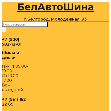
БелАвтоШина
Перейти
к
содержимому
г.Белгород, Молодежная, 93
Поиск
товаров
+7 (920)
582-12-81
Шины и
диски
Пн-Пт 09.00-
19.00
Сб 10.00-
17.00
Вс –
выходной
+7 (951) 152
22 69