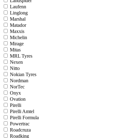
Landspider
Laufenn
Linglong
Marshal
Matador
Maxxis
Michelin
Mirage
Mitas
MRL Tyres
Nexen
Nitto
Nokian Tyres
Nordman
NorTec
Onyx
Ovation
Pirelli
Pirelli Amtel
Pirelli Formula
Powertrac
Roadcruza
Roadking