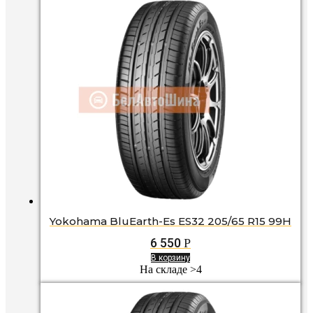
Yokohama BluEarth-Es ES32 205/65 R15 99H
6 550
Р
В корзину
На складе >4