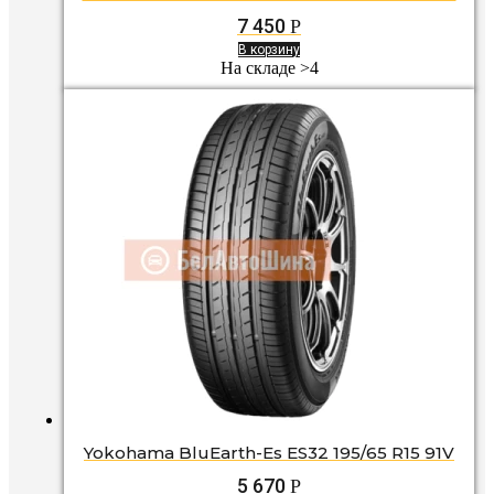
7 450
Р
В корзину
На складе >4
Yokohama BluEarth-Es ES32 195/65 R15 91V
5 670
Р