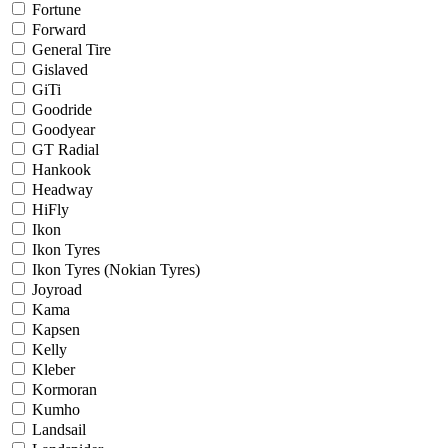
Fortune
Forward
General Tire
Gislaved
GiTi
Goodride
Goodyear
GT Radial
Hankook
Headway
HiFly
Ikon
Ikon Tyres
Ikon Tyres (Nokian Tyres)
Joyroad
Kama
Kapsen
Kelly
Kleber
Kormoran
Kumho
Landsail