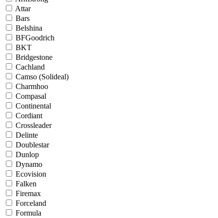
Attar
Bars
Belshina
BFGoodrich
BKT
Bridgestone
Cachland
Camso (Solideal)
Charmhoo
Compasal
Continental
Cordiant
Crossleader
Delinte
Doublestar
Dunlop
Dynamo
Ecovision
Falken
Firemax
Forceland
Formula