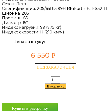
Сезон:
Лето
Спецификация:
205/65R15 99H BluEarth-Es ES32 TL
Ширина:
205
Профиль:
65
Диаметр:
15''
Индекс нагрузки:
99 (775 кг)
Индекс скорости:
H (210 км\ч)
Цена за штуку:
6 550
Р
ПОД ЗАКАЗ 2-4 ДНЯ
Количество
товара
В корзину
Yokohama
BluEarth-
Es
ES32
205/65
Купить в рассрочку
R15