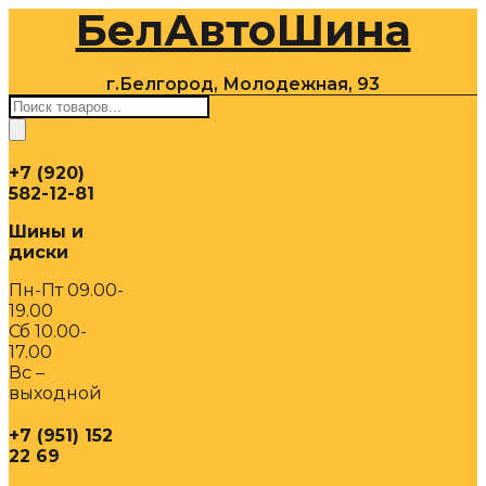
БелАвтоШина
Перейти
к
содержимому
г.Белгород, Молодежная, 93
Поиск
товаров
+7 (920)
582-12-81
Шины и
диски
Пн-Пт 09.00-
19.00
Сб 10.00-
17.00
Вс –
выходной
+7 (951) 152
22 69