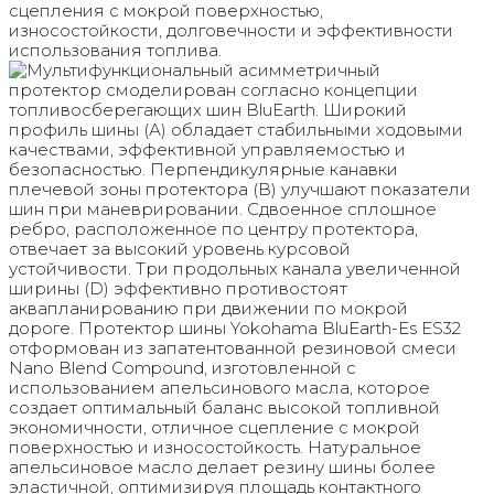
сцепления с мокрой поверхностью,
износостойкости, долговечности и эффективности
использования топлива.
Мультифункциональный асимметричный
протектор смоделирован согласно концепции
топливосберегающих шин BluEarth. Широкий
профиль шины (А) обладает стабильными ходовыми
качествами, эффективной управляемостью и
безопасностью. Перпендикулярные канавки
плечевой зоны протектора (B) улучшают показатели
шин при маневрировании. Сдвоенное сплошное
ребро, расположенное по центру протектора,
отвечает за высокий уровень курсовой
устойчивости. Три продольных канала увеличенной
ширины (D) эффективно противостоят
аквапланированию при движении по мокрой
дороге. Протектор шины Yokohama BluEarth-Es ES32
отформован из запатентованной резиновой смеси
Nano Blend Compound, изготовленной с
использованием апельсинового масла, которое
создает оптимальный баланс высокой топливной
экономичности, отличное сцепление с мокрой
поверхностью и износостойкость. Натуральное
апельсиновое масло делает резину шины более
эластичной, оптимизируя площадь контактного