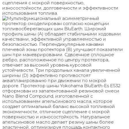
сцепления с мокрой поверхностью,
износостойкости, долговечности и эффективности
использования топлива.
Мультифункциональный асимметричный
протектор смоделирован согласно концепции
топливосберегающих шин BluEarth. Широкий
профиль шины (А) обладает стабильными ходовыми
качествами, эффективной управляемостью и
безопасностью. Перпендикулярные канавки
плечевой зоны протектора (B) улучшают показатели
шин при маневрировании. Сдвоенное сплошное
ребро, расположенное по центру протектора,
отвечает за высокий уровень курсовой
устойчивости. Три продольных канала увеличенной
ширины (D) эффективно противостоят
аквапланированию при движении по мокрой
дороге. Протектор шины Yokohama BluEarth-Es ES32
отформован из запатентованной резиновой смеси
Nano Blend Compound, изготовленной с
использованием апельсинового масла, которое
создает оптимальный баланс высокой топливной
экономичности, отличное сцепление с мокрой
поверхностью и износостойкость. Натуральное
апельсиновое масло делает резину шины более
эластичной, оптимизируя площадь контактного