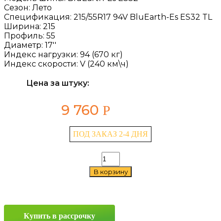
Сезон:
Лето
Спецификация:
215/55R17 94V BluEarth-Es ES32 TL
Ширина:
215
Профиль:
55
Диаметр:
17''
Индекс нагрузки:
94 (670 кг)
Индекс скорости:
V (240 км\ч)
Цена за штуку:
9 760
Р
ПОД ЗАКАЗ 2-4 ДНЯ
Количество
товара
В корзину
Yokohama
BluEarth-
Es
ES32
215/55
Купить в рассрочку
R17