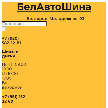
БелАвтоШина
Перейти
к
содержимому
г.Белгород, Молодежная, 93
Поиск
товаров
+7 (920)
582-12-81
Шины и
диски
Пн-Пт 09.00-
19.00
Сб 10.00-
17.00
Вс –
выходной
+7 (951) 152
22 69