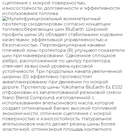
сцепления с мокрой поверхностью,
износостойкости, долговечности и эффективности
использования топлива.
Мультифункциональный асимметричный
протектор смоделирован согласно концепции
топливосберегающих шин BluEarth. Широкий
профиль шины (А) обладает стабильными ходовыми
качествами, эффективной управляемостью и
безопасностью. Перпендикулярные канавки
плечевой зоны протектора (B) улучшают показатели
шин при маневрировании. Сдвоенное сплошное
ребро, расположенное по центру протектора,
отвечает за высокий уровень курсовой
устойчивости. Три продольных канала увеличенной
ширины (D) эффективно противостоят
аквапланированию при движении по мокрой
дороге. Протектор шины Yokohama BluEarth-Es ES32
отформован из запатентованной резиновой смеси
Nano Blend Compound, изготовленной с
использованием апельсинового масла, которое
создает оптимальный баланс высокой топливной
экономичности, отличное сцепление с мокрой
поверхностью и износостойкость. Натуральное
апельсиновое масло делает резину шины более
эластичной, оптимизируя площадь контактного