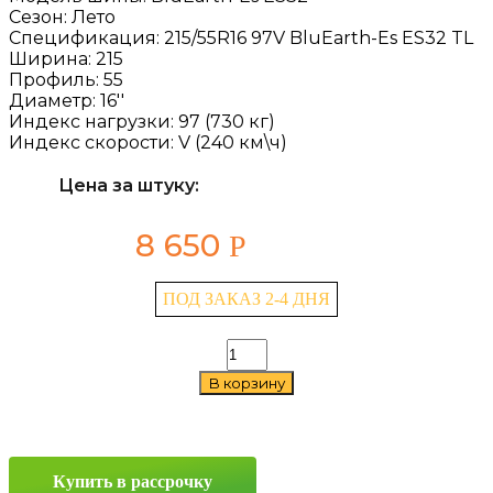
Сезон:
Лето
Спецификация:
215/55R16 97V BluEarth-Es ES32 TL
Ширина:
215
Профиль:
55
Диаметр:
16''
Индекс нагрузки:
97 (730 кг)
Индекс скорости:
V (240 км\ч)
Цена за штуку:
8 650
Р
ПОД ЗАКАЗ 2-4 ДНЯ
Количество
товара
В корзину
Yokohama
BluEarth-
Es
ES32
215/55
Купить в рассрочку
R16