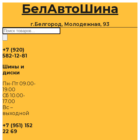
БелАвтоШина
Перейти
к
содержимому
г.Белгород, Молодежная, 93
Поиск
товаров
+7 (920)
582-12-81
Шины и
диски
Пн-Пт 09.00-
19.00
Сб 10.00-
17.00
Вс –
выходной
+7 (951) 152
22 69