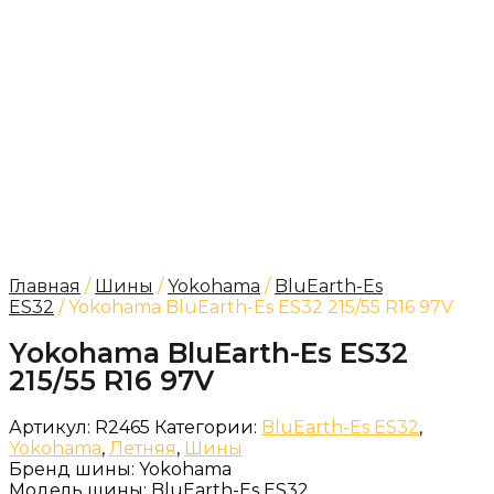
Главная
/
Шины
/
Yokohama
/
BluEarth-Es
ES32
/ Yokohama BluEarth-Es ES32 215/55 R16 97V
Yokohama BluEarth-Es ES32
215/55 R16 97V
Артикул:
R2465
Категории:
BluEarth-Es ES32
,
Yokohama
,
Летняя
,
Шины
Бренд шины:
Yokohama
Модель шины:
BluEarth-Es ES32