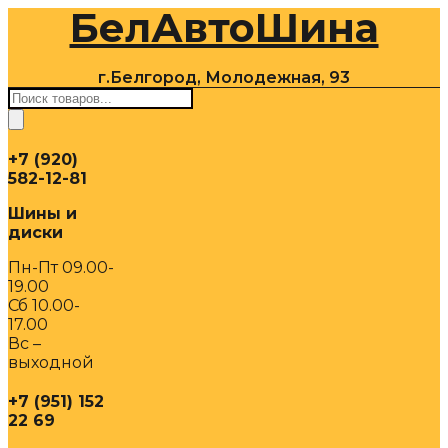
БелАвтоШина
Перейти
к
содержимому
г.Белгород, Молодежная, 93
Поиск
товаров
+7 (920)
582-12-81
Шины и
диски
Пн-Пт 09.00-
19.00
Сб 10.00-
17.00
Вс –
выходной
+7 (951) 152
22 69