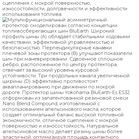
сцепления с мокрой поверхностью,
износостойкости, долговечности и эффективности
использования топлива.
Мультифункциональный асимметричный
протектор смоделирован согласно концепции
топливосберегающих шин BluEarth. Широкий
профиль шины (А) обладает стабильными ходовыми
качествами, эффективной управляемостью и
безопасностью. Перпендикулярные канавки
плечевой зоны протектора (B) улучшают показатели
шин при маневрировании. Сдвоенное сплошное
ребро, расположенное по центру протектора,
отвечает за высокий уровень курсовой
устойчивости. Три продольных канала увеличенной
ширины (D) эффективно противостоят
аквапланированию при движении по мокрой
дороге. Протектор шины Yokohama BluEarth-Es ES32
отформован из запатентованной резиновой смеси
Nano Blend Compound, изготовленной с
использованием апельсинового масла, которое
создает оптимальный баланс высокой топливной
экономичности, отличное сцепление с мокрой
поверхностью и износостойкость. Натуральное
апельсиновое масло делает резину шины более
эластичной, оптимизируя площадь контактного