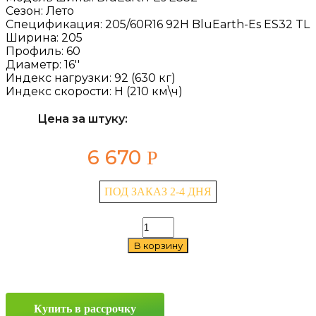
Сезон:
Лето
Спецификация:
205/60R16 92H BluEarth-Es ES32 TL
Ширина:
205
Профиль:
60
Диаметр:
16''
Индекс нагрузки:
92 (630 кг)
Индекс скорости:
H (210 км\ч)
Цена за штуку:
6 670
Р
ПОД ЗАКАЗ 2-4 ДНЯ
Количество
товара
В корзину
Yokohama
BluEarth-
Es
ES32
205/60
Купить в рассрочку
R16