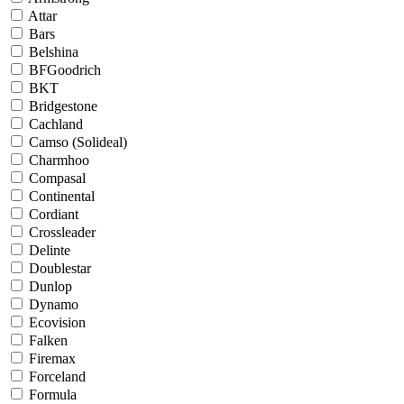
Attar
Bars
Belshina
BFGoodrich
BKT
Bridgestone
Cachland
Camso (Solideal)
Charmhoo
Compasal
Continental
Cordiant
Crossleader
Delinte
Doublestar
Dunlop
Dynamo
Ecovision
Falken
Firemax
Forceland
Formula