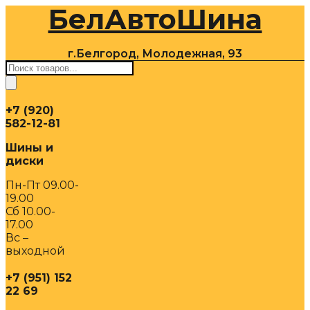
БелАвтоШина
Перейти
к
содержимому
г.Белгород, Молодежная, 93
Поиск
товаров
+7 (920)
582-12-81
Шины и
диски
Пн-Пт 09.00-
19.00
Сб 10.00-
17.00
Вс –
выходной
+7 (951) 152
22 69