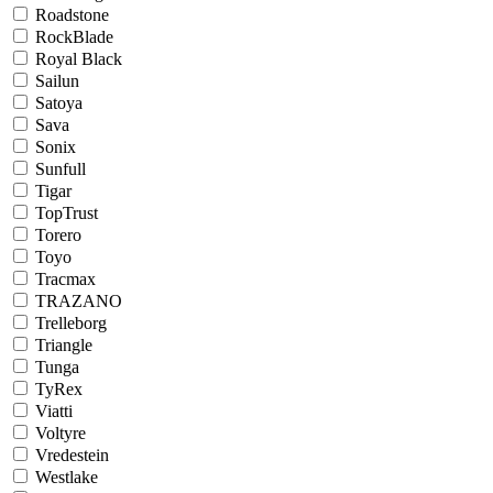
Roadstone
RockBlade
Royal Black
Sailun
Satoya
Sava
Sonix
Sunfull
Tigar
TopTrust
Torero
Toyo
Tracmax
TRAZANO
Trelleborg
Triangle
Tunga
TyRex
Viatti
Voltyre
Vredestein
Westlake