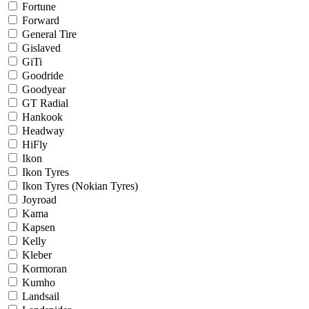
Fortune
Forward
General Tire
Gislaved
GiTi
Goodride
Goodyear
GT Radial
Hankook
Headway
HiFly
Ikon
Ikon Tyres
Ikon Tyres (Nokian Tyres)
Joyroad
Kama
Kapsen
Kelly
Kleber
Kormoran
Kumho
Landsail