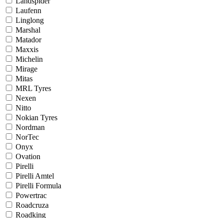
Landspider
Laufenn
Linglong
Marshal
Matador
Maxxis
Michelin
Mirage
Mitas
MRL Tyres
Nexen
Nitto
Nokian Tyres
Nordman
NorTec
Onyx
Ovation
Pirelli
Pirelli Amtel
Pirelli Formula
Powertrac
Roadcruza
Roadking