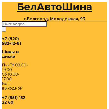
БелАвтоШина
Перейти
к
содержимому
г.Белгород, Молодежная, 93
Поиск
товаров
+7 (920)
582-12-81
Шины и
диски
Пн-Пт 09.00-
19.00
Сб 10.00-
17.00
Вс –
выходной
+7 (951) 152
22 69