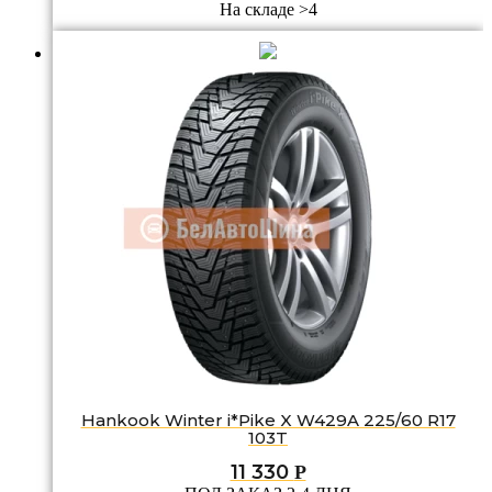
На складе >4
Hankook Winter i*Pike X W429A 225/60 R17
103T
11 330
Р