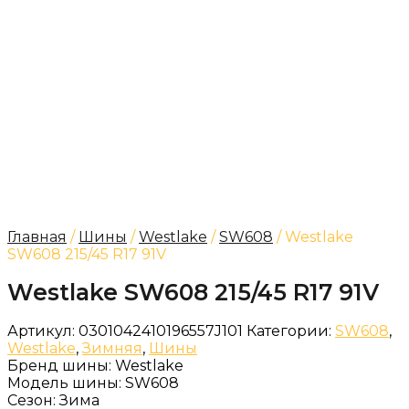
Главная
/
Шины
/
Westlake
/
SW608
/ Westlake
SW608 215/45 R17 91V
Westlake SW608 215/45 R17 91V
Артикул:
0301042410196557J101
Категории:
SW608
,
Westlake
,
Зимняя
,
Шины
Бренд шины:
Westlake
Модель шины:
SW608
Сезон:
Зима