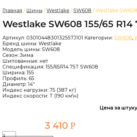
Главная
/
Шины
/
Westlake
/
SW608
/ Westlake SW608 
Westlake SW608 155/65 R14 
Артикул:
0301044830132557J101
Категории:
SW608
,
Бренд шины:
Westlake
Модель шины:
SW608
Сезон:
Зима
Шипованные:
нет
Спецификация:
155/65R14 75T SW608
Ширина:
155
Профиль:
65
Диаметр:
14''
Индекс нагрузки:
75 (387 кг)
Индекс скорости:
T (190 км\ч)
Цена за штуку
3 410
Р
Количество