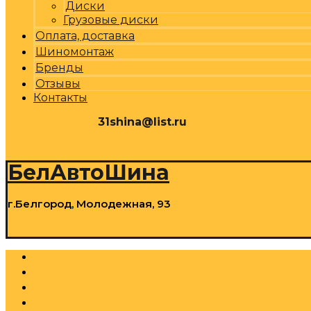
Диски
Грузовые диски
Оплата, доставка
Шиномонтаж
Бренды
Отзывы
Контакты
31shina@list.ru
0
Р
Cart
БелАвтоШина
г.Белгород, Молодежная, 93
0
Р
Cart
Шины
Грузовые шины
Диски
Грузовые диски