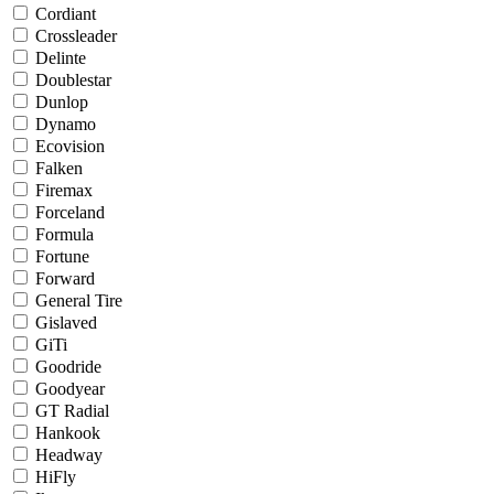
Cordiant
Crossleader
Delinte
Doublestar
Dunlop
Dynamo
Ecovision
Falken
Firemax
Forceland
Formula
Fortune
Forward
General Tire
Gislaved
GiTi
Goodride
Goodyear
GT Radial
Hankook
Headway
HiFly