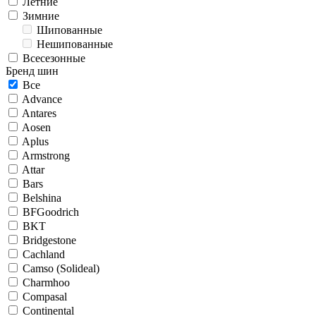
Летние
Зимние
Шипованные
Нешипованные
Всесезонные
Бренд шин
Все
Advance
Antares
Aosen
Aplus
Armstrong
Attar
Bars
Belshina
BFGoodrich
BKT
Bridgestone
Cachland
Camso (Solideal)
Charmhoo
Compasal
Continental