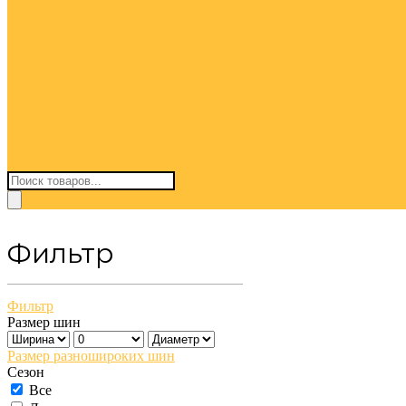
Поиск
товаров
Фильтр
Фильтр
Размер шин
Размер разношироких шин
Сезон
Все