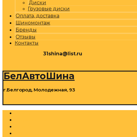
Диски
Грузовые диски
Оплата, доставка
Шиномонтаж
Бренды
Отзывы
Контакты
31shina@list.ru
0
Р
Cart
БелАвтоШина
г.Белгород, Молодежная, 93
0
Р
Cart
Шины
Грузовые шины
Диски
Грузовые диски