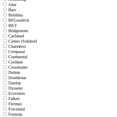
Attar
Bars
Belshina
BFGoodrich
BKT
Bridgestone
Cachland
Camso (Solideal)
Charmhoo
Compasal
Continental
Cordiant
Crossleader
Delinte
Doublestar
Dunlop
Dynamo
Ecovision
Falken
Firemax
Forceland
Formula