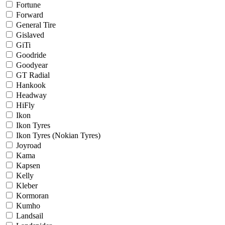
Fortune
Forward
General Tire
Gislaved
GiTi
Goodride
Goodyear
GT Radial
Hankook
Headway
HiFly
Ikon
Ikon Tyres
Ikon Tyres (Nokian Tyres)
Joyroad
Kama
Kapsen
Kelly
Kleber
Kormoran
Kumho
Landsail